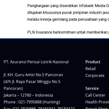
Penghargaan yang diserahkan Infobank Media Gr
ditujukan khususnya pucuk pimpinan industri j
melalui kinerja gemilang pada perusahaan yang 
PLN Insurance berkomitmen untuk memberikan pe
PT. Asuransi Perisai Listrik Nasional
Product
Retail
Jl. KH. Guru Amin No.5 Pancoran
Corporate
(d/h Jl. Raya Pasar Minggu No.5
Pancoran)
Service
Jakarta – 12780 – Indonesia
Call Center
Phone : 021-7995888 (Hunting)
Health Provi
Fax : 021-7920988, 79184342, 79183422
Repair Shop