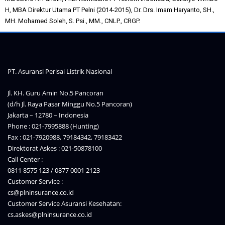
H, MBA Direktur Utama PT Pelni (2014-2015), Dr. Drs. Imam Haryanto, SH.,
MH. Mohamed Soleh, S. Psi., MM., CNLP., CRGP.
PT. Asuransi Perisai Listrik Nasional
Jl. KH. Guru Amin No.5 Pancoran
(d/h Jl. Raya Pasar Minggu No.5 Pancoran)
Jakarta – 12780 – Indonesia
Phone : 021-7995888 (Hunting)
Fax : 021-7920988, 79184342, 79183422
Direktorat Askes : 021-50878100
Call Center :
0811 8575 123 / 0877 0001 2123
Customer Service :
cs@plninsurance.co.id
Customer Service Asuransi Kesehatan:
cs.askes@plninsurance.co.id