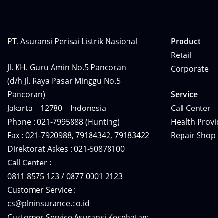
PT. Asuransi Perisai Listrik Nasional
Product
Retail
Jl. KH. Guru Amin No.5 Pancoran
Corporate
(d/h Jl. Raya Pasar Minggu No.5
Pancoran)
Service
Jakarta – 12780 – Indonesia
Call Center
Phone : 021-7995888 (Hunting)
Health Provi
Fax : 021-7920988, 79184342, 79183422
Repair Shop
Direktorat Askes : 021-50878100
Call Center :
0811 8575 123 / 0877 0001 2123
Customer Service :
cs@plninsurance.co.id
Customer Service Asuransi Kesehatan: