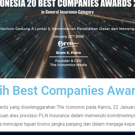
ih Best Companies Awa
ds yang diselenggarahan The Iconomic pada Kamis, 22 Januari 
uan atas prestasi PLN Insurance dalam memenuhi komitmennya 
a mencapai tujuan bisnis jangka panjang dan dalam menjaga kep